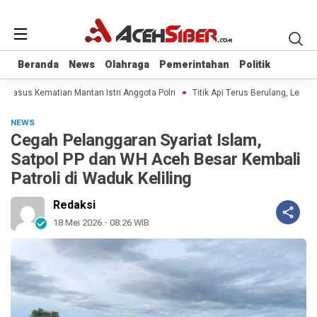
Beranda
Beranda
News
News
Olahraga
Olahraga
Pemerintahan
Pemerintahan
Politik
Politik
 Kasus Kematian Mantan Istri Anggota Polri
Titik Api Terus Berulang, Legisla
NEWS
Cegah Pelanggaran Syariat Islam,
Satpol PP dan WH Aceh Besar Kembali
Patroli di Waduk Keliling
Redaksi
18 Mei 2026 - 08:26 WIB