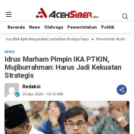
Beranda
Beranda
News
News
Olahraga
Olahraga
Pemerintahan
Pemerintahan
Politik
Politik
, Ketua KNA Ajak Masyarakat Lestarikan Budaya Gayo
Pemerintah Aceh Jelask
NEWS
Idrus Marham Pimpin IKA PTKIN,
Mujiburrahman: Harus Jadi Kekuatan
Strategis
Redaksi
25 Apr 2026 - 16:10 WIB