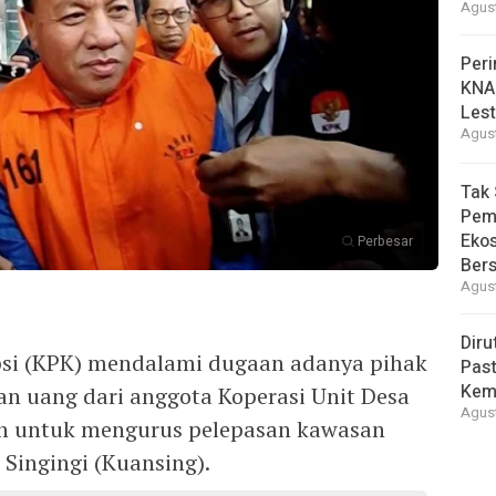
Agust
Peri
KNA
Lest
Agust
Tak 
Pem
Eko
Perbesar
Ber
Agust
Diru
si (KPK) mendalami dugaan adanya pihak
Pas
Kemb
n uang dari anggota Koperasi Unit Desa
Agust
n untuk mengurus pelepasan kawasan
Singingi (Kuansing).