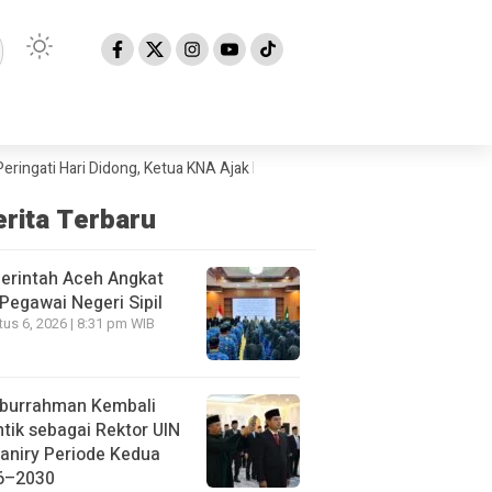
 Hari Didong, Ketua KNA Ajak Masyarakat Lestarikan Budaya Gayo
Peme
erita Terbaru
erintah Aceh Angkat
Pegawai Negeri Sipil
us 6, 2026 | 8:31 pm WIB
iburrahman Kembali
ntik sebagai Rektor UIN
aniry Periode Kedua
6–2030