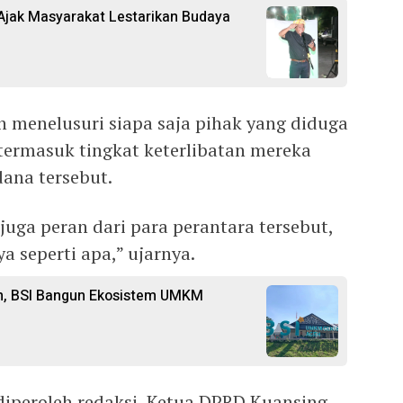
 Ajak Masyarakat Lestarikan Budaya
h menelusuri siapa saja pihak yang diduga
 termasuk tingkat keterlibatan mereka
ana tersebut.
uga peran dari para perantara tersebut,
ya seperti apa,” ujarnya.
n, BSI Bangun Ekosistem UMKM
diperoleh redaksi, Ketua DPRD Kuansing