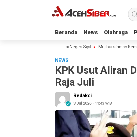
Beranda
Beranda
News
News
Olahraga
Olahraga
 Aceh Angkat 228 Pegawai Negeri Sipil
Mujiburrahman Kembali Dilan
NEWS
KPK Usut Aliran 
Raja Juli
Redaksi
8 Jul 2026 - 11:43 WIB