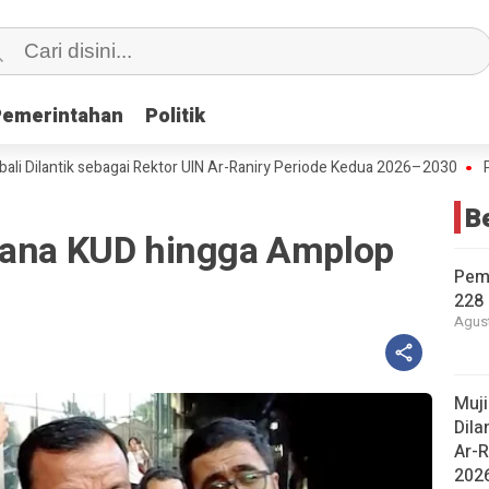
Pemerintahan
Pemerintahan
Politik
Politik
tik sebagai Rektor UIN Ar-Raniry Periode Kedua 2026–2030
Peringati
B
Dana KUD hingga Amplop
Pem
228 
Agust
Muj
Dila
Ar-R
202