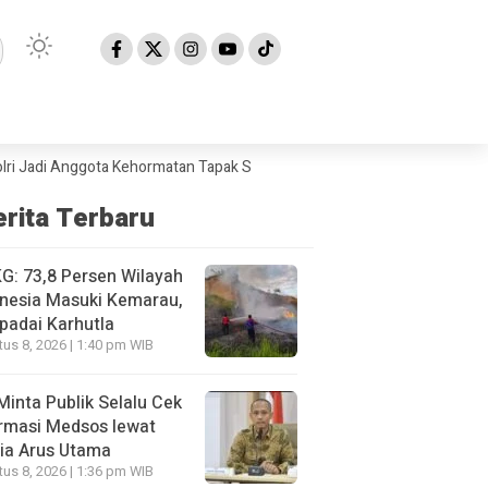
 Anggota Kehormatan Tapak Suci
BMKG: 73,8 Persen Wilayah Indonesi
erita Terbaru
: 73,8 Persen Wilayah
nesia Masuki Kemarau,
padai Karhutla
us 8, 2026 | 1:40 pm WIB
Minta Publik Selalu Cek
rmasi Medsos lewat
ia Arus Utama
us 8, 2026 | 1:36 pm WIB