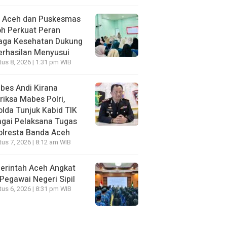
I Aceh dan Puskesmas
h Perkuat Peran
aga Kesehatan Dukung
erhasilan Menyusui
us 8, 2026 | 1:31 pm WIB
bes Andi Kirana
riksa Mabes Polri,
lda Tunjuk Kabid TIK
gai Pelaksana Tugas
olresta Banda Aceh
us 7, 2026 | 8:12 am WIB
erintah Aceh Angkat
Pegawai Negeri Sipil
us 6, 2026 | 8:31 pm WIB