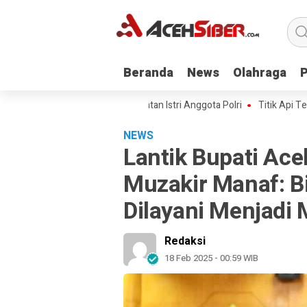
Beranda
Beranda
News
News
Olahraga
Olahraga
I Kawal Kasus Kematian Mantan Istri Anggota Polri
Titik Api Terus Ber
NEWS
Lantik Bupati Ac
Muzakir Manaf: B
Dilayani Menjadi 
Redaksi
18 Feb 2025 - 00:59 WIB