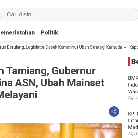
Pemerintahan
Pemerintahan
Politik
Politik
ulang, Legislator Desak Kemenhut Ubah Strategi Karhutla
Kapolri Jadi
B
eh Tamiang, Gubernur
BMKG
ina ASN, Ubah Mainset
Indo
Melayani
Was
Agust
KPI 
Info
Med
Agust