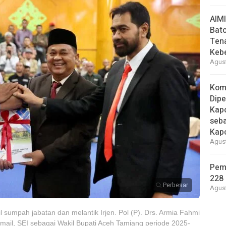
AIM
Bato
Ten
Keb
Agust
Kom
Dipe
Kapo
seba
Kap
Agust
Pem
228 
Perbesar
Agust
sumpah jabatan dan melantik Irjen. Pol (P). Drs. Armia Fahmi
mail, SEI sebagai Wakil Bupati Aceh Tamiang periode 2025-