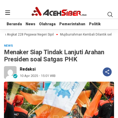
Beranda
Beranda
News
News
Olahraga
Olahraga
Pemerintahan
Pemerintahan
Politik
Politik
h Angkat 228 Pegawai Negeri Sipil
Mujiburrahman Kembali Dilantik sebagai 
NEWS
Menaker Siap Tindak Lanjuti Arahan
Presiden soal Satgas PHK
Redaksi
10 Apr 2025 - 15:01 WIB