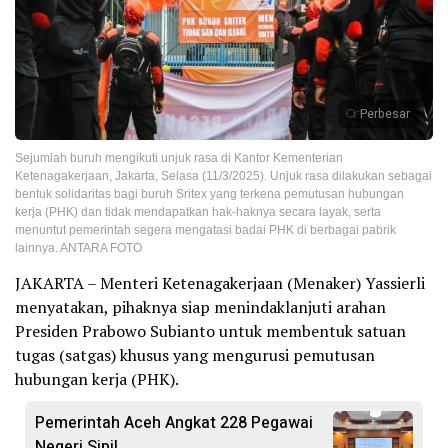
Perbesar
Sejumlah buruh mengikuti unjuk rasa di Kantor Kementerian
Ketenagakerjaan, Jakarta, Selasa (11/3/2025). Unjuk rasa dilakukan sebagai
bentuk solidaritas bagi buruh Sritex yang terkena pemutusan hubungan
kerja (PHK) dan tidak mendapatkan hak-haknya secara layak, serta
menuntut pemerintah segera mengatasi badai PHK di berbagai pabrik
lainnya. ANTARA FOTO
JAKARTA – Menteri Ketenagakerjaan (Menaker) Yassierli
menyatakan, pihaknya siap menindaklanjuti arahan
Presiden Prabowo Subianto untuk membentuk satuan
tugas (satgas) khusus yang mengurusi pemutusan
hubungan kerja (PHK).
Pemerintah Aceh Angkat 228 Pegawai
Negeri Sipil