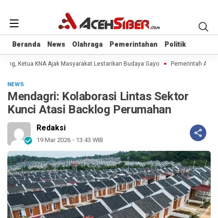
Beranda
Beranda
News
News
Olahraga
Olahraga
Pemerintahan
Pemerintahan
Politik
Politik
idong, Ketua KNA Ajak Masyarakat Lestarikan Budaya Gayo
Pemerintah Aceh J
NEWS
Mendagri: Kolaborasi Lintas Sektor
Kunci Atasi Backlog Perumahan
Redaksi
19 Mar 2026 - 13:43 WIB