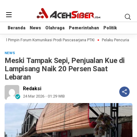
Beranda
Beranda
News
News
Olahraga
Olahraga
Pemerintahan
Pemerintahan
Politik
Politik
jal Pimpin Forum Komunikasi Prodi Pascasarjana PTKI
Pelaku Pencurian Bera
NEWS
Meski Tampak Sepi, Penjualan Kue di
Lampisang Naik 20 Persen Saat
Lebaran
Redaksi
24 Mar 2026 - 01:29 WIB