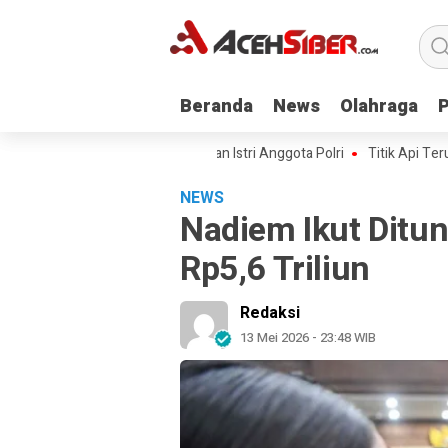
Beranda
Beranda
News
News
Olahraga
Olahraga
 Kawal Kasus Kematian Mantan Istri Anggota Polri
Titik Api Terus Berul
NEWS
Nadiem Ikut Ditu
Rp5,6 Triliun
Redaksi
13 Mei 2026 - 23:48 WIB