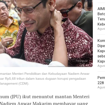
AIM
Bato
Ten
Keb
Agust
Kom
Dipe
Kapo
seba
Kap
Perbesar
Agust
t mantan Menteri Pendidikan dan Kebudayaan Nadiem Anwar
Pem
r Rp5,68 triliun dalam kasus dugaan korupsi pengadaan
228 
Management (CDM).
Agust
mum (JPU) ikut menuntut mantan Menteri
 Nadiem Anwar Makarim membayar uang