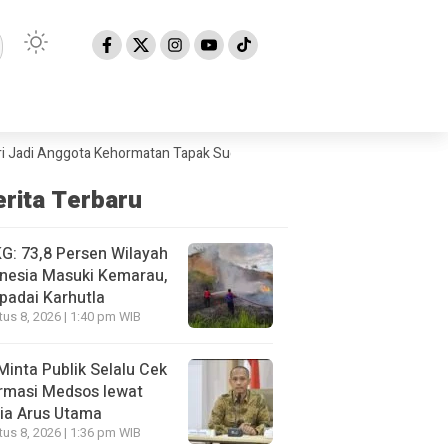
Anggota Kehormatan Tapak Suci
BMKG: 73,8 Persen Wilayah Indonesia 
erita Terbaru
: 73,8 Persen Wilayah
nesia Masuki Kemarau,
padai Karhutla
us 8, 2026 | 1:40 pm WIB
Minta Publik Selalu Cek
rmasi Medsos lewat
ia Arus Utama
us 8, 2026 | 1:36 pm WIB