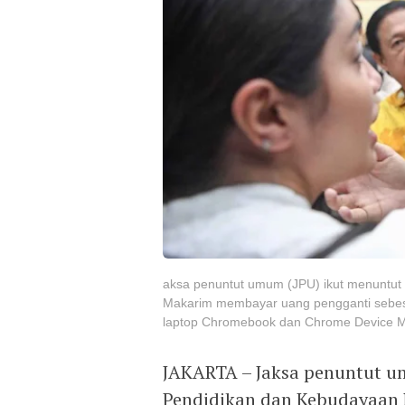
aksa penuntut umum (JPU) ikut menuntu
Makarim membayar uang pengganti sebesa
laptop Chromebook dan Chrome Device 
JAKARTA – Jaksa penuntut u
Pendidikan dan Kebudayaan