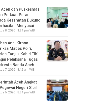
I Aceh dan Puskesmas
h Perkuat Peran
aga Kesehatan Dukung
erhasilan Menyusui
us 8, 2026 | 1:31 pm WIB
bes Andi Kirana
riksa Mabes Polri,
lda Tunjuk Kabid TIK
gai Pelaksana Tugas
olresta Banda Aceh
us 7, 2026 | 8:12 am WIB
erintah Aceh Angkat
Pegawai Negeri Sipil
us 6, 2026 | 8:31 pm WIB