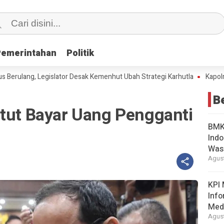
Pemerintahan
Pemerintahan
Politik
Politik
ang, Legislator Desak Kemenhut Ubah Strategi Karhutla
Kapolri Jadi 
B
ntut Bayar Uang Pengganti
BMKG
Indo
Was
Agust
KPI 
Info
Med
Agust