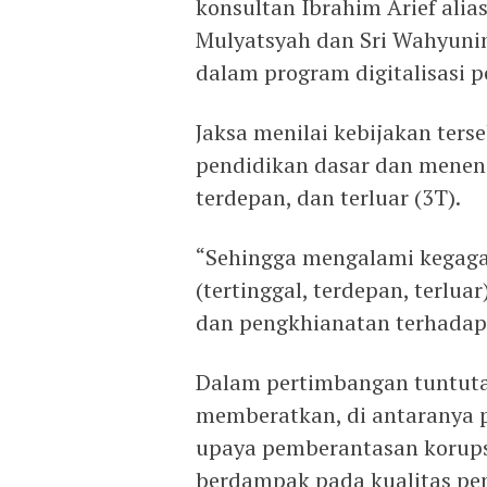
konsultan Ibrahim Arief alia
Mulyatsyah dan Sri Wahyun
dalam program digitalisasi p
Jaksa menilai kebijakan ters
pendidikan dasar dan meneng
terdepan, dan terluar (3T).
“Sehingga mengalami kegaga
(tertinggal, terdepan, terl
dan pengkhianatan terhadap k
Dalam pertimbangan tuntuta
memberatkan, di antaranya 
upaya pemberantasan korupsi
berdampak pada kualitas pe