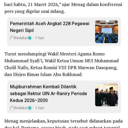
hari Sabtu, 21 Maret 2026,” ujar Menag dalam konferensi
pers yang digelar usai sidang.
Pemerintah Aceh Angkat 228 Pegawai
Negeri Sipil
Redaksi
1 hari
Turut mendampingi Wakil Menteri Agama Romo
Muhammad Syafi’i, Wakil Ketua Umum MUI Muhammad
Cholil Nafis, Ketua Komisi VIII DPR Marwan Dasopang,
dan Dirjen Bimas Islam Abu Rokhmad.
Mujiburrahman Kembali Dilantik
sebagai Rektor UIN Ar-Raniry Periode
Kedua 2026–2030
Redaksi
1 hari
Menag menjelaskan, keputusan tersebut didasarkan pada
dua hal. Pertama, secara hisab, pada saat rukyat tanggal