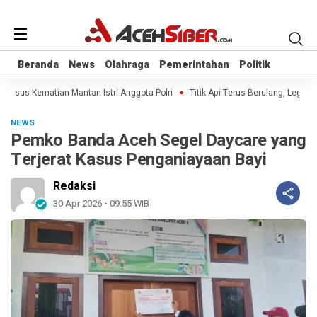
Beranda
Beranda
News
News
Olahraga
Olahraga
Pemerintahan
Pemerintahan
Politik
Politik
 Kasus Kematian Mantan Istri Anggota Polri
Titik Api Terus Berulang, Legisla
NEWS
Pemko Banda Aceh Segel Daycare yang
Terjerat Kasus Penganiayaan Bayi
Redaksi
30 Apr 2026 - 09:55 WIB