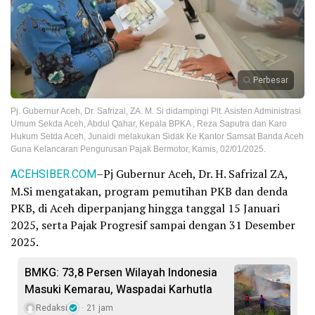
Perbesar
Pj. Gubernur Aceh, Dr. Safrizal, ZA. M. Si didampingi Plt. Asisten Administrasi
Umum Sekda Aceh, Abdul Qahar, Kepala BPKA , Reza Saputra dan Karo
Hukum Setda Aceh, Junaidi melakukan Sidak Ke Kantor Samsat Banda Aceh
Guna Kelancaran Pengurusan Pajak Bermotor, Kamis, 02/01/2025.
ACEHSIBER.COM
–Pj Gubernur Aceh, Dr. H. Safrizal ZA,
M.Si mengatakan, program pemutihan PKB dan denda
PKB, di Aceh diperpanjang hingga tanggal 15 Januari
2025, serta Pajak Progresif sampai dengan 31 Desember
2025.
BMKG: 73,8 Persen Wilayah Indonesia
Masuki Kemarau, Waspadai Karhutla
Redaksi
21 jam