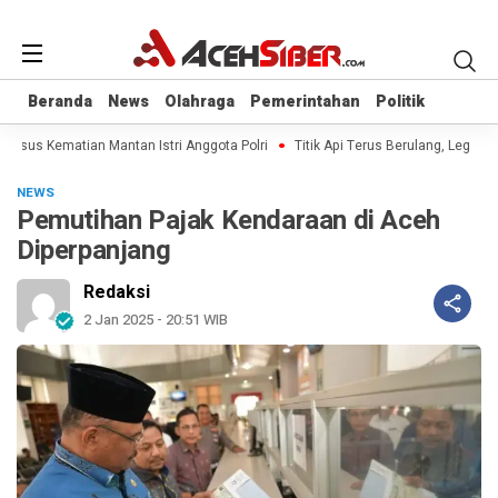
Beranda
Beranda
News
News
Olahraga
Olahraga
Pemerintahan
Pemerintahan
Politik
Politik
Kasus Kematian Mantan Istri Anggota Polri
Titik Api Terus Berulang, Legislat
NEWS
Pemutihan Pajak Kendaraan di Aceh
Diperpanjang
Redaksi
2 Jan 2025 - 20:51 WIB