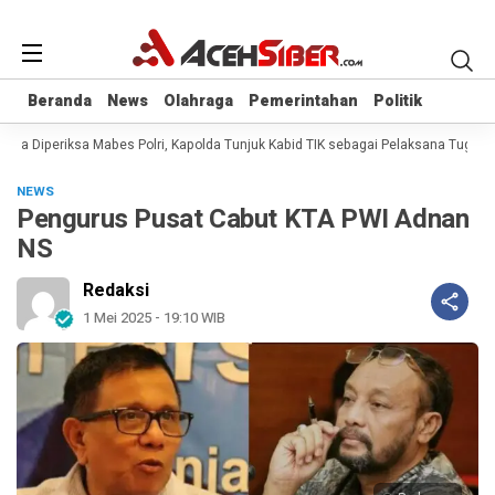
Beranda
Beranda
News
News
Olahraga
Olahraga
Pemerintahan
Pemerintahan
Politik
Politik
na Diperiksa Mabes Polri, Kapolda Tunjuk Kabid TIK sebagai Pelaksana Tugas K
NEWS
Pengurus Pusat Cabut KTA PWI Adnan
NS
Redaksi
1 Mei 2025 - 19:10 WIB