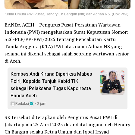
Perbesar
Ketua Umum PWI Pusat, Hendry Ch Bangun (kiri) dan Adnan NS. (Dok PWI)
BANDA ACEH – Pengurus Pusat Persatuan Wartawan
Indonesia (PWI) mengeluarkan Surat Keputusan Nomor:
326-PLP/PP-PWI/2025 tentang Pencabutan Kartu
Tanda Anggota (KTA) PWI atas nama Adnan NS yang
selama ini dikenal sebagai salah seorang wartawan senior
di Aceh.
Kombes Andi Kirana Diperiksa Mabes
Polri, Kapolda Tunjuk Kabid TIK
sebagai Pelaksana Tugas Kapolresta
Banda Aceh
Redaksi
2 jam
SK tersebut ditetapkan oleh Pengurus Pusat PWI di
Jakarta pada 25 April 2025 ditandatatangani oleh Hendry
Ch Bangun selaku Ketua Umum dan Iqbal Irsyad