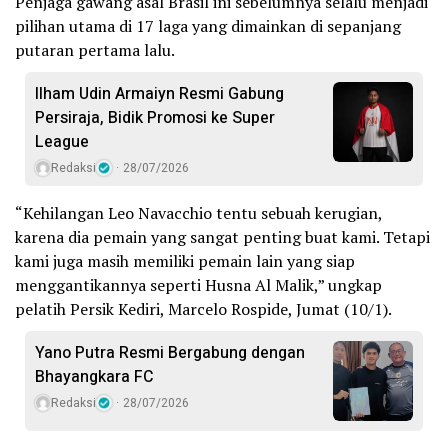
Penjaga gawang asal Brasil ini sebelumnya selalu menjadi
pilihan utama di 17 laga yang dimainkan di sepanjang
putaran pertama lalu.
Ilham Udin Armaiyn Resmi Gabung
Persiraja, Bidik Promosi ke Super
League
Redaksi
28/07/2026
“Kehilangan Leo Navacchio tentu sebuah kerugian,
karena dia pemain yang sangat penting buat kami. Tetapi
kami juga masih memiliki pemain lain yang siap
menggantikannya seperti Husna Al Malik,” ungkap
pelatih Persik Kediri, Marcelo Rospide, Jumat (10/1).
Yano Putra Resmi Bergabung dengan
Bhayangkara FC
Redaksi
28/07/2026