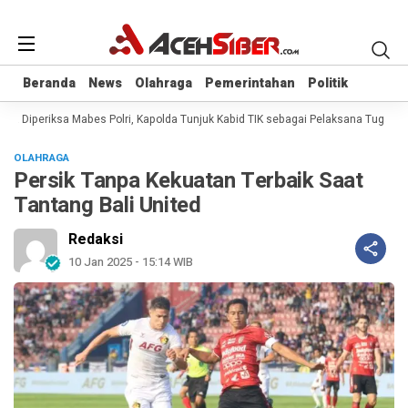
Beranda
Beranda
News
News
Olahraga
Olahraga
Pemerintahan
Pemerintahan
Politik
Politik
a Diperiksa Mabes Polri, Kapolda Tunjuk Kabid TIK sebagai Pelaksana Tugas Ka
OLAHRAGA
Persik Tanpa Kekuatan Terbaik Saat
Tantang Bali United
Redaksi
10 Jan 2025 - 15:14 WIB