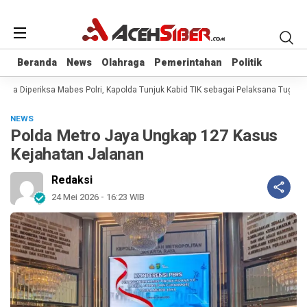
Beranda
Beranda
News
News
Olahraga
Olahraga
Pemerintahan
Pemerintahan
Politik
Politik
na Diperiksa Mabes Polri, Kapolda Tunjuk Kabid TIK sebagai Pelaksana Tugas K
NEWS
Polda Metro Jaya Ungkap 127 Kasus
Kejahatan Jalanan
Redaksi
24 Mei 2026 - 16:23 WIB