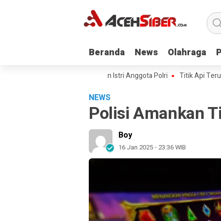
Beranda
Beranda
News
News
Olahraga
Olahraga
 Kawal Kasus Kematian Mantan Istri Anggota Polri
Titik Api Terus Berul
NEWS
Polisi Amankan Ti
Boy
16 Jan 2025 - 23:36 WIB