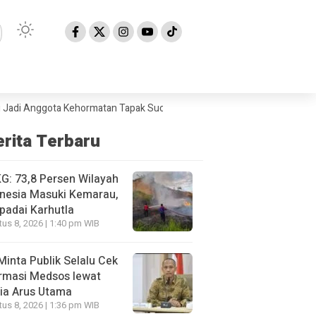
Anggota Kehormatan Tapak Suci
BMKG: 73,8 Persen Wilayah Indonesia 
erita Terbaru
: 73,8 Persen Wilayah
nesia Masuki Kemarau,
padai Karhutla
us 8, 2026 | 1:40 pm WIB
Minta Publik Selalu Cek
rmasi Medsos lewat
ia Arus Utama
us 8, 2026 | 1:36 pm WIB