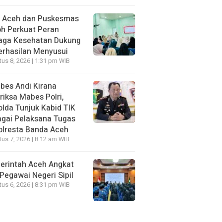
I Aceh dan Puskesmas
h Perkuat Peran
aga Kesehatan Dukung
erhasilan Menyusui
us 8, 2026 | 1:31 pm WIB
bes Andi Kirana
riksa Mabes Polri,
lda Tunjuk Kabid TIK
gai Pelaksana Tugas
olresta Banda Aceh
us 7, 2026 | 8:12 am WIB
erintah Aceh Angkat
Pegawai Negeri Sipil
us 6, 2026 | 8:31 pm WIB