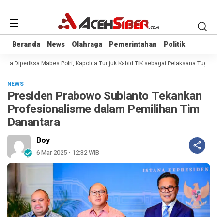
Beranda
Beranda
News
News
Olahraga
Olahraga
Pemerintahan
Pemerintahan
Politik
Politik
na Diperiksa Mabes Polri, Kapolda Tunjuk Kabid TIK sebagai Pelaksana Tugas K
NEWS
Presiden Prabowo Subianto Tekankan
Profesionalisme dalam Pemilihan Tim
Danantara
Boy
6 Mar 2025 - 12:32 WIB