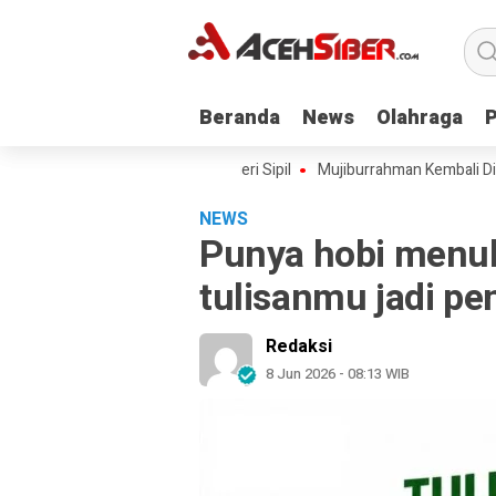
Beranda
Beranda
News
News
Olahraga
Olahraga
h Angkat 228 Pegawai Negeri Sipil
Mujiburrahman Kembali Dilantik s
NEWS
Punya hobi menul
tulisanmu jadi p
Redaksi
8 Jun 2026 - 08:13 WIB