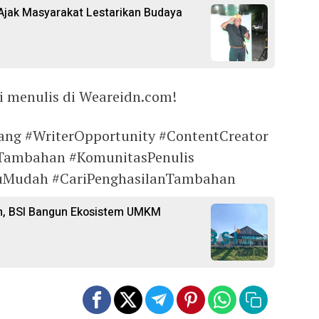
 Ajak Masyarakat Lestarikan Budaya
i menulis di Weareidn.com!
ng #WriterOpportunity #ContentCreator
nTambahan #KomunitasPenulis
ItuMudah #CariPenghasilanTambahan
n, BSI Bangun Ekosistem UMKM