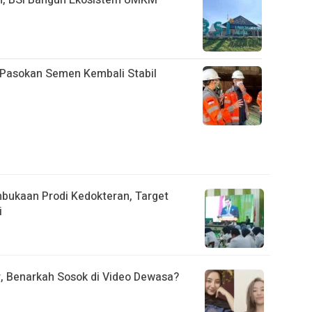
n, BSI Bangun Ekosistem UMKM
n Pasokan Semen Kembali Stabil
mbukaan Prodi Kedokteran, Target
i
r, Benarkah Sosok di Video Dewasa?