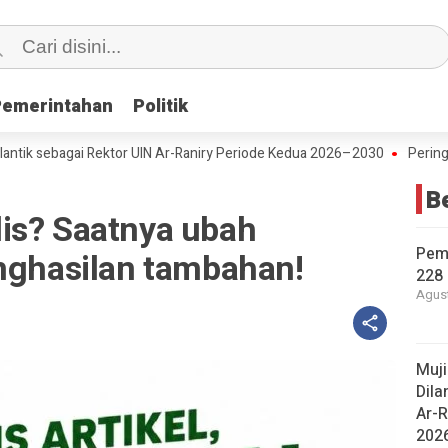
Pemerintahan
Pemerintahan
Politik
Politik
ebagai Rektor UIN Ar-Raniry Periode Kedua 2026–2030
Peringati Hari
B
is? Saatnya ubah
Pem
enghasilan tambahan!
228 
Agust
Muj
Dila
Ar-R
202