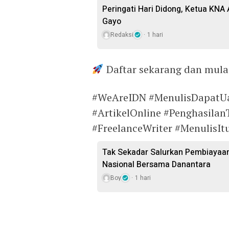
Peringati Hari Didong, Ketua KNA
Gayo
Redaksi
1 hari
Daftar sekarang dan mula
#WeAreIDN #MenulisDapatUa
#ArtikelOnline #Penghasila
#FreelanceWriter #Menulis
Tak Sekadar Salurkan Pembiayaa
Nasional Bersama Danantara
Boy
1 hari