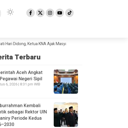
 Didong, Ketua KNA Ajak Masyarakat Lestarikan Budaya Gayo
Pemerint
erita Terbaru
erintah Aceh Angkat
Pegawai Negeri Sipil
us 6, 2026 | 8:31 pm WIB
iburrahman Kembali
ntik sebagai Rektor UIN
aniry Periode Kedua
6–2030