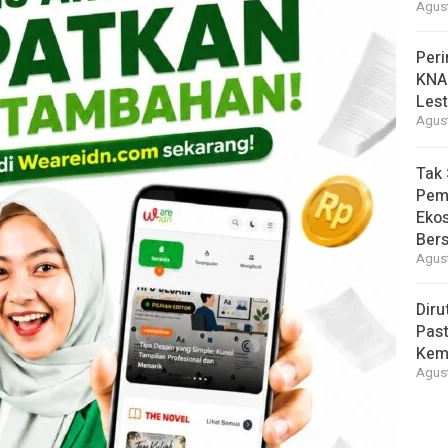
Agust
Peri
KNA
Lest
Agust
Tak 
Pem
Eko
Ber
Agust
Diru
Pas
Kemb
Agust