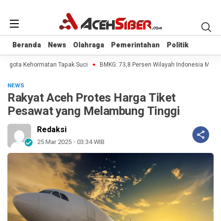
Beranda
Beranda
News
News
Olahraga
Olahraga
Pemerintahan
Pemerintahan
Politik
Politik
Anggota Kehormatan Tapak Suci
BMKG: 73,8 Persen Wilayah Indonesia Masuki
NEWS
Rakyat Aceh Protes Harga Tiket
Pesawat yang Melambung Tinggi
Redaksi
25 Mar 2025 - 03:34 WIB