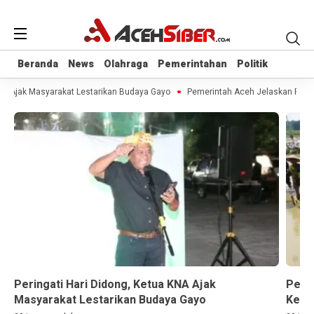
Beranda
Beranda
News
News
Olahraga
Olahraga
Pemerintahan
Pemerintahan
Politik
Politik
A Ajak Masyarakat Lestarikan Budaya Gayo
Pemerintah Aceh Jelaskan Posisi
Peringati Hari Didong, Ketua KNA Ajak
Peme
Masyarakat Lestarikan Budaya Gayo
Keme