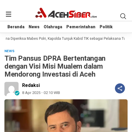
Beranda
Beranda
News
News
Olahraga
Olahraga
Pemerintahan
Pemerintahan
Politik
Politik
ana Diperiksa Mabes Polri, Kapolda Tunjuk Kabid TIK sebagai Pelaksana Tugas 
NEWS
Tim Pansus DPRA Bertentangan
dengan Visi Misi Mualem dalam
Mendorong Investasi di Aceh
Redaksi
8 Apr 2025 - 02:10 WIB