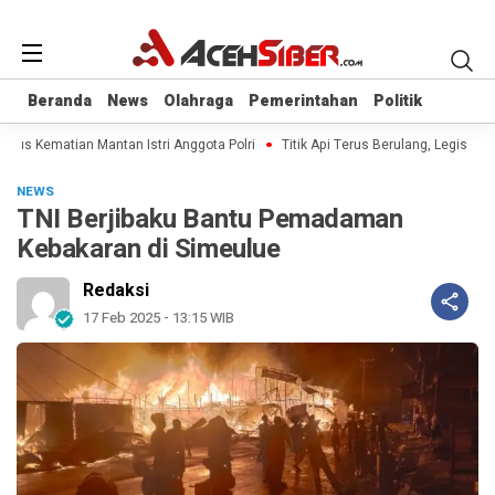
Beranda
Beranda
News
News
Olahraga
Olahraga
Pemerintahan
Pemerintahan
Politik
Politik
sus Kematian Mantan Istri Anggota Polri
Titik Api Terus Berulang, Legislator
NEWS
TNI Berjibaku Bantu Pemadaman
Kebakaran di Simeulue
Redaksi
17 Feb 2025 - 13:15 WIB