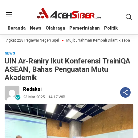
Beranda
Beranda
News
News
Olahraga
Olahraga
Pemerintahan
Pemerintahan
Politik
Politik
Angkat 228 Pegawai Negeri Sipil
Mujiburrahman Kembali Dilantik sebagai Re
NEWS
UIN Ar-Raniry Ikut Konferensi TrainiQA
ASEAN, Bahas Penguatan Mutu
Akademik
Redaksi
23 Mar 2025 - 14:17 WIB