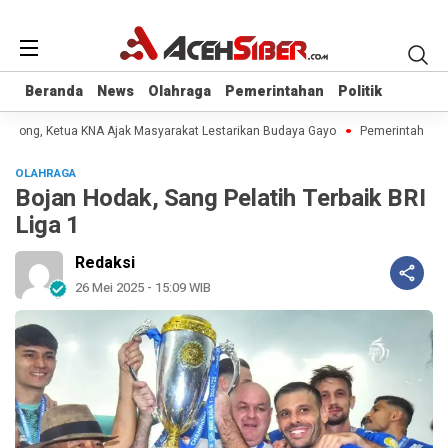
Beranda
Beranda
News
News
Olahraga
Olahraga
Pemerintahan
Pemerintahan
Politik
Politik
 Didong, Ketua KNA Ajak Masyarakat Lestarikan Budaya Gayo
Pemerintah Aceh
OLAHRAGA
Bojan Hodak, Sang Pelatih Terbaik BRI
Liga 1
Redaksi
26 Mei 2025 - 15:09 WIB