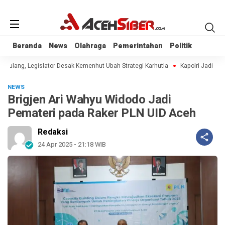
Beranda
Beranda
News
News
Olahraga
Olahraga
Pemerintahan
Pemerintahan
Politik
Politik
Berulang, Legislator Desak Kemenhut Ubah Strategi Karhutla
Kapolri Jadi Ang
NEWS
Brigjen Ari Wahyu Widodo Jadi
Pemateri pada Raker PLN UID Aceh
Redaksi
24 Apr 2025 - 21:18 WIB