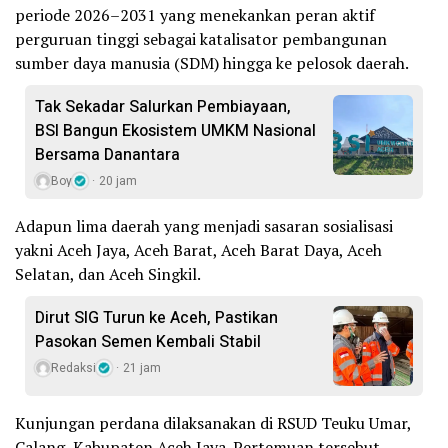
periode 2026–2031 yang menekankan peran aktif
perguruan tinggi sebagai katalisator pembangunan
sumber daya manusia (SDM) hingga ke pelosok daerah.
Tak Sekadar Salurkan Pembiayaan,
BSI Bangun Ekosistem UMKM Nasional
Bersama Danantara
Boy
20 jam
Adapun lima daerah yang menjadi sasaran sosialisasi
yakni Aceh Jaya, Aceh Barat, Aceh Barat Daya, Aceh
Selatan, dan Aceh Singkil.
Dirut SIG Turun ke Aceh, Pastikan
Pasokan Semen Kembali Stabil
Redaksi
21 jam
Kunjungan perdana dilaksanakan di RSUD Teuku Umar,
Calang, Kabupaten Aceh Jaya. Pertemuan tersebut