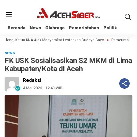
Beranda
Beranda
News
News
Olahraga
Olahraga
Pemerintahan
Pemerintahan
Politik
Politik
 Didong, Ketua KNA Ajak Masyarakat Lestarikan Budaya Gayo
Pemerintah Aceh
NEWS
FK USK Sosialisasikan S2 MKM di Lima
Kabupaten/Kota di Aceh
Redaksi
4 Mei 2026 - 12:43 WIB