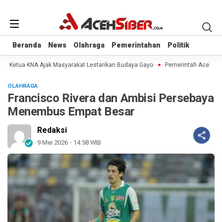
Beranda
Beranda
News
News
Olahraga
Olahraga
Pemerintahan
Pemerintahan
Politik
Politik
ng, Ketua KNA Ajak Masyarakat Lestarikan Budaya Gayo
Pemerintah Aceh Jela
OLAHRAGA
Francisco Rivera dan Ambisi Persebaya
Menembus Empat Besar
Redaksi
9 Mei 2026 - 14:58 WIB