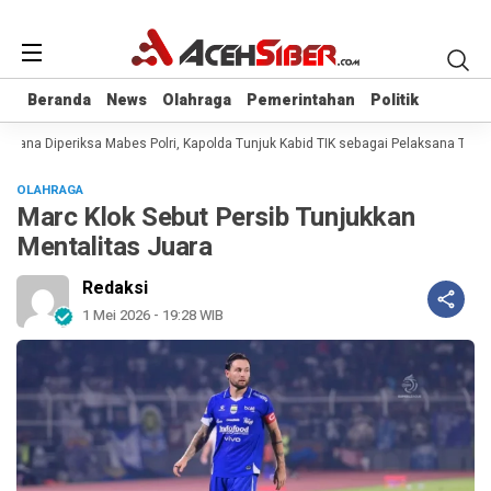
Beranda
Beranda
News
News
Olahraga
Olahraga
Pemerintahan
Pemerintahan
Politik
Politik
rana Diperiksa Mabes Polri, Kapolda Tunjuk Kabid TIK sebagai Pelaksana Tugas
OLAHRAGA
Marc Klok Sebut Persib Tunjukkan
Mentalitas Juara
Redaksi
1 Mei 2026 - 19:28 WIB