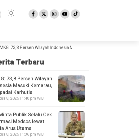
8 Persen Wilayah Indonesia Masuki Kemarau, Waspadai Karhutla
KPI 
erita Terbaru
: 73,8 Persen Wilayah
nesia Masuki Kemarau,
padai Karhutla
us 8, 2026 | 1:40 pm WIB
Minta Publik Selalu Cek
rmasi Medsos lewat
ia Arus Utama
us 8, 2026 | 1:36 pm WIB