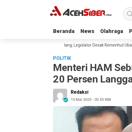
Beranda
Beranda
News
News
Olahraga
Olahraga
lri
Titik Api Terus Berulang, Legislator Desak Kemenhut Ubah Strateg
POLITIK
Menteri HAM Sebu
20 Persen Langg
Redaksi
15 Mar 2025 - 03:55 WIB