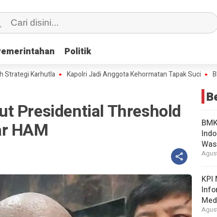
Pemerintahan
Pemerintahan
Politik
Politik
i Karhutla
Kapolri Jadi Anggota Kehormatan Tapak Suci
BMKG: 73,
B
t Presidential Threshold
BMKG
ar HAM
Indo
Was
Agust
KPI 
Info
Med
Agust