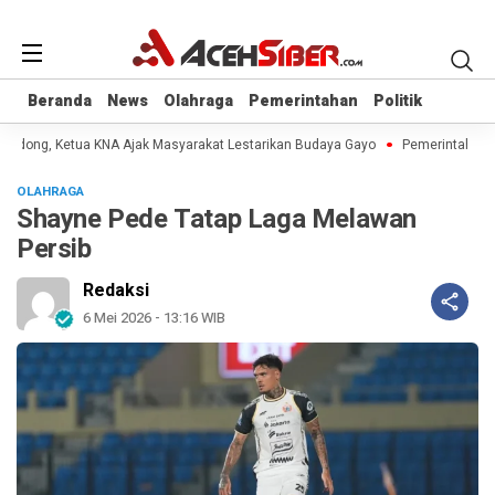
Beranda
Beranda
News
News
Olahraga
Olahraga
Pemerintahan
Pemerintahan
Politik
Politik
 Didong, Ketua KNA Ajak Masyarakat Lestarikan Budaya Gayo
Pemerintah Aceh
OLAHRAGA
Shayne Pede Tatap Laga Melawan
Persib
Redaksi
6 Mei 2026 - 13:16 WIB