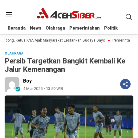
Beranda
Beranda
News
News
Olahraga
Olahraga
Pemerintahan
Pemerintahan
Politik
Politik
 Didong, Ketua KNA Ajak Masyarakat Lestarikan Budaya Gayo
Pemerintah Aceh
OLAHRAGA
Persib Targetkan Bangkit Kembali Ke
Jalur Kemenangan
Boy
4 Mar 2025 - 13:59 WIB