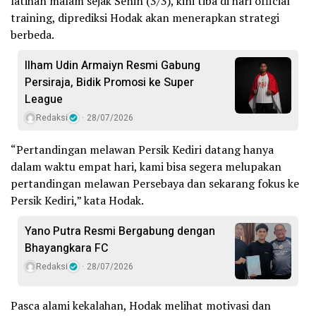
latihan malam sejak Senin (3/3), kini tiba di hari official
training, diprediksi Hodak akan menerapkan strategi
berbeda.
Ilham Udin Armaiyn Resmi Gabung
Persiraja, Bidik Promosi ke Super
League
Redaksi
28/07/2026
“Pertandingan melawan Persik Kediri datang hanya
dalam waktu empat hari, kami bisa segera melupakan
pertandingan melawan Persebaya dan sekarang fokus ke
Persik Kediri,” kata Hodak.
Yano Putra Resmi Bergabung dengan
Bhayangkara FC
Redaksi
28/07/2026
Pasca alami kekalahan, Hodak melihat motivasi dan