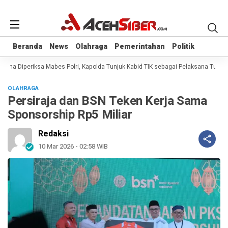
Beranda
Beranda
News
News
Olahraga
Olahraga
Pemerintahan
Pemerintahan
Politik
Politik
ana Diperiksa Mabes Polri, Kapolda Tunjuk Kabid TIK sebagai Pelaksana Tugas 
OLAHRAGA
Persiraja dan BSN Teken Kerja Sama
Sponsorship Rp5 Miliar
Redaksi
10 Mar 2026 - 02:58 WIB