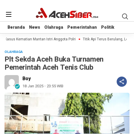
Beranda
Beranda
News
News
Olahraga
Olahraga
Pemerintahan
Pemerintahan
Politik
Politik
al Kasus Kematian Mantan Istri Anggota Polri
Titik Api Terus Berulang, Legisl
OLAHRAGA
Plt Sekda Aceh Buka Turnamen
Pemerintah Aceh Tenis Club
Boy
18 Jan 2025 - 23:55 WIB