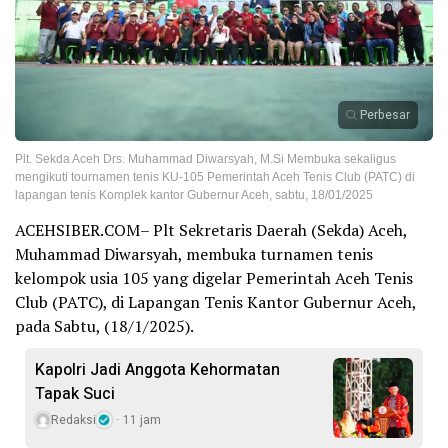
Perbesar
Plt. Sekda Aceh Drs. Muhammad Diwarsyah, M.Si Membuka sekaligus
mengikuti tournamen tenis KU-105 Pemerintah Aceh Tenis Club (PATC) di
lapangan tenis Komplek kantor Gubernur Aceh, sabtu, 18/01/2025
ACEHSIBER.COM– Plt Sekretaris Daerah (Sekda) Aceh,
Muhammad Diwarsyah, membuka turnamen tenis
kelompok usia 105 yang digelar Pemerintah Aceh Tenis
Club (PATC), di Lapangan Tenis Kantor Gubernur Aceh,
pada Sabtu, (18/1/2025).
Kapolri Jadi Anggota Kehormatan
Tapak Suci
Redaksi
11 jam