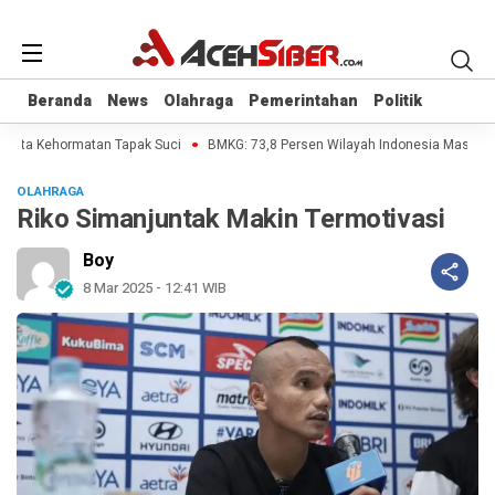
Beranda
Beranda
News
News
Olahraga
Olahraga
Pemerintahan
Pemerintahan
Politik
Politik
ggota Kehormatan Tapak Suci
BMKG: 73,8 Persen Wilayah Indonesia Masuki K
OLAHRAGA
Riko Simanjuntak Makin Termotivasi
Boy
8 Mar 2025 - 12:41 WIB