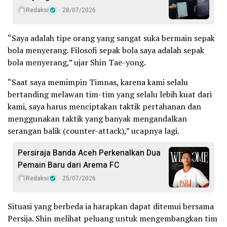
Redaksi
28/07/2026
“Saya adalah tipe orang yang sangat suka bermain sepak
bola menyerang. Filosofi sepak bola saya adalah sepak
bola menyerang,” ujar Shin Tae-yong.
“Saat saya memimpin Timnas, karena kami selalu
bertanding melawan tim-tim yang selalu lebih kuat dari
kami, saya harus menciptakan taktik pertahanan dan
menggunakan taktik yang banyak mengandalkan
serangan balik (counter-attack),” ucapnya lagi.
Persiraja Banda Aceh Perkenalkan Dua
Pemain Baru dari Arema FC
Redaksi
25/07/2026
Situasi yang berbeda ia harapkan dapat ditemui bersama
Persija. Shin melihat peluang untuk mengembangkan tim