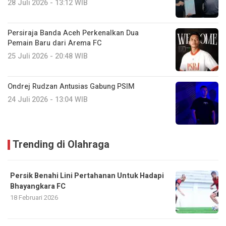
28 Juli 2026 - 13:12 WIB
Persiraja Banda Aceh Perkenalkan Dua
Pemain Baru dari Arema FC
25 Juli 2026 - 20:48 WIB
Ondrej Rudzan Antusias Gabung PSIM
24 Juli 2026 - 13:04 WIB
Trending di Olahraga
Persik Benahi Lini Pertahanan Untuk Hadapi
Bhayangkara FC
18 Februari 2026