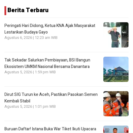
Berita Terbaru
Peringati Hari Didong, Ketua KNA Ajak Masyarakat
Lestarikan Budaya Gayo
Agustus 6, 2026 | 12:23 am WIB
Tak Sekadar Salurkan Pembiayaan, BSI Bangun
Ekosistem UMKM Nasional Bersama Danantara
Agustus 5, 2026 | 1:59 pm WIB
Dirut SIG Turun ke Aceh, Pastikan Pasokan Semen
Kembali Stabil
Agustus 5, 2026 | 1:01 pm WIB
Buruan Daftar! Istana Buka War Tiket Ikuti Upacara