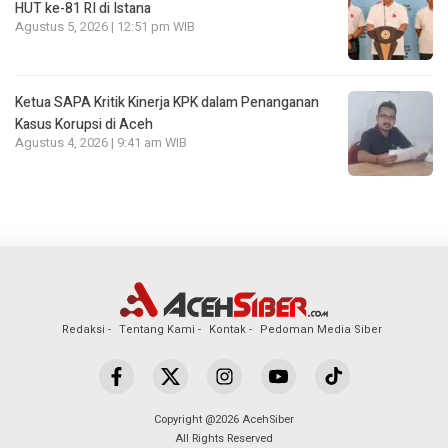
HUT ke-81 RI di Istana
Agustus 5, 2026 | 12:51 pm WIB
Ketua SAPA Kritik Kinerja KPK dalam Penanganan
Kasus Korupsi di Aceh
Agustus 4, 2026 | 9:41 am WIB
Redaksi
Tentang Kami
Kontak
Pedoman Media Siber
Copyright @2026 AcehSiber
All Rights Reserved