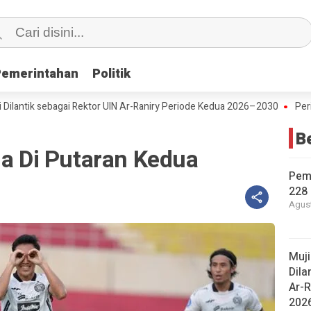
Pemerintahan
Pemerintahan
Politik
Politik
ik sebagai Rektor UIN Ar-Raniry Periode Kedua 2026–2030
Peringati
B
ja Di Putaran Kedua
Pem
228 
Agust
Muj
Dila
Ar-R
202