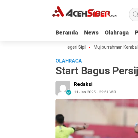
Beranda
Beranda
News
News
Olahraga
Olahraga
Aceh Angkat 228 Pegawai Negeri Sipil
Mujiburrahman Kembali Dilant
OLAHRAGA
Start Bagus Persi
Redaksi
11 Jan 2025 - 22:51 WIB