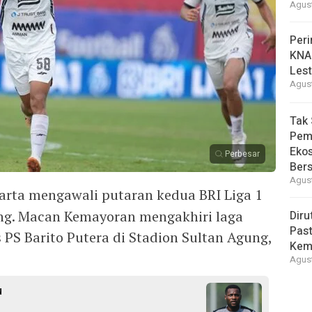
Agust
Peri
KNA
Lest
Agust
Tak 
Pem
Eko
Perbesar
Ber
Agust
akarta mengawali putaran kedua BRI Liga 1
ang. Macan Kemayoran mengakhiri laga
Diru
Pas
PS Barito Putera di Stadion Sultan Agung,
Kemb
Agust
u