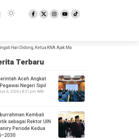
 Hari Didong, Ketua KNA Ajak Masyarakat Lestarikan Budaya Gayo
Peme
erita Terbaru
erintah Aceh Angkat
Pegawai Negeri Sipil
us 6, 2026 | 8:31 pm WIB
iburrahman Kembali
ntik sebagai Rektor UIN
aniry Periode Kedua
6–2030