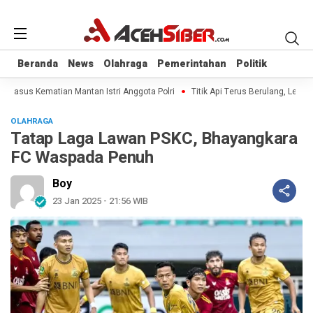
Beranda
Beranda
News
News
Olahraga
Olahraga
Pemerintahan
Pemerintahan
Politik
Politik
l Kasus Kematian Mantan Istri Anggota Polri
Titik Api Terus Berulang, Legisl
OLAHRAGA
Tatap Laga Lawan PSKC, Bhayangkara
FC Waspada Penuh
Boy
23 Jan 2025 - 21:56 WIB