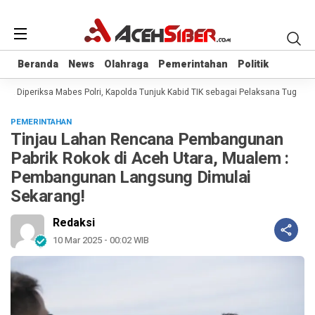
Beranda
Beranda
News
News
Olahraga
Olahraga
Pemerintahan
Pemerintahan
Politik
Politik
a Diperiksa Mabes Polri, Kapolda Tunjuk Kabid TIK sebagai Pelaksana Tugas Ka
PEMERINTAHAN
Tinjau Lahan Rencana Pembangunan
Pabrik Rokok di Aceh Utara, Mualem :
Pembangunan Langsung Dimulai
Sekarang!
Redaksi
10 Mar 2025 - 00:02 WIB