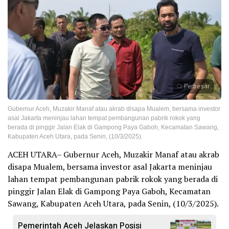
Perbesar
Gubernur Aceh, Muzakir Manaf atau akrab disapa Mualem, bersama investor
asal Jakarta meninjau lahan tempat pembangunan pabrik rokok yang
berada di pinggir Jalan Elak di Gampong Paya Gaboh, Kecamatan Sawang,
Kabupaten Aceh Utara, pada Senin, (10/3/2025).
ACEH UTARA– Gubernur Aceh, Muzakir Manaf atau akrab
disapa Mualem, bersama investor asal Jakarta meninjau
lahan tempat pembangunan pabrik rokok yang berada di
pinggir Jalan Elak di Gampong Paya Gaboh, Kecamatan
Sawang, Kabupaten Aceh Utara, pada Senin, (10/3/2025).
Pemerintah Aceh Jelaskan Posisi