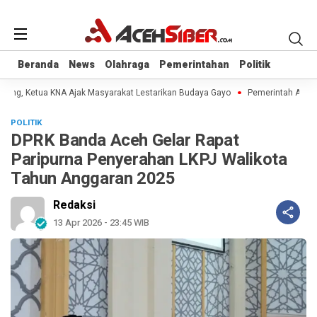
Beranda
Beranda
News
News
Olahraga
Olahraga
Pemerintahan
Pemerintahan
Politik
Politik
dong, Ketua KNA Ajak Masyarakat Lestarikan Budaya Gayo
Pemerintah Aceh J
POLITIK
DPRK Banda Aceh Gelar Rapat
Paripurna Penyerahan LKPJ Walikota
Tahun Anggaran 2025
Redaksi
13 Apr 2026 - 23:45 WIB