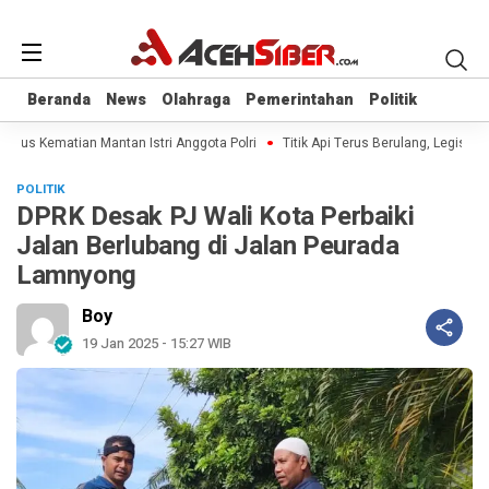
Beranda
Beranda
News
News
Olahraga
Olahraga
Pemerintahan
Pemerintahan
Politik
Politik
asus Kematian Mantan Istri Anggota Polri
Titik Api Terus Berulang, Legislato
POLITIK
DPRK Desak PJ Wali Kota Perbaiki
Jalan Berlubang di Jalan Peurada
Lamnyong
Boy
19 Jan 2025 - 15:27 WIB