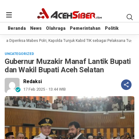
Beranda
Beranda
News
News
Olahraga
Olahraga
Pemerintahan
Pemerintahan
Politik
Politik
na Diperiksa Mabes Polri, Kapolda Tunjuk Kabid TIK sebagai Pelaksana Tugas K
UNCATEGORIZED
Gubernur Muzakir Manaf Lantik Bupati
dan Wakil Bupati Aceh Selatan
Redaksi
17 Feb 2025 - 13:44 WIB