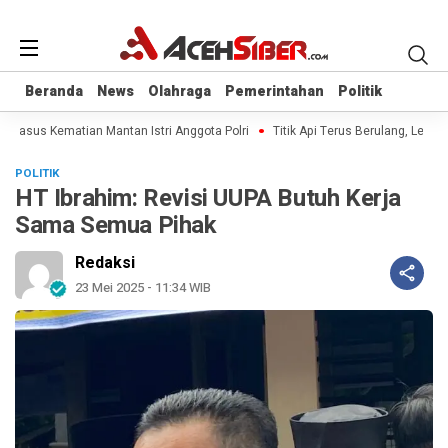
Beranda
Beranda
News
News
Olahraga
Olahraga
Pemerintahan
Pemerintahan
Politik
Politik
 Kasus Kematian Mantan Istri Anggota Polri
Titik Api Terus Berulang, Legisla
POLITIK
HT Ibrahim: Revisi UUPA Butuh Kerja
Sama Semua Pihak
Redaksi
23 Mei 2025 - 11:34 WIB