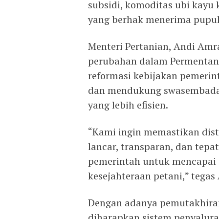
subsidi, komoditas ubi kayu
yang berhak menerima pupuk
Menteri Pertanian, Andi Am
perubahan dalam Permentan 
reformasi kebijakan pemerin
dan mendukung swasembada p
yang lebih efisien.
“Kami ingin memastikan distr
lancar, transparan, dan tepa
pemerintah untuk mencapa
kesejahteraan petani,” tegas
Dengan adanya pemutakhiran 
diharapkan sistem penyalura