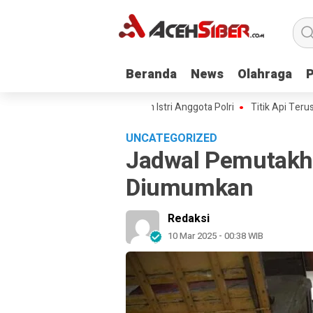
Beranda
Beranda
News
News
Olahraga
Olahraga
Kawal Kasus Kematian Mantan Istri Anggota Polri
Titik Api Terus Berula
UNCATEGORIZED
Jadwal Pemutakh
Diumumkan
Redaksi
10 Mar 2025 - 00:38 WIB