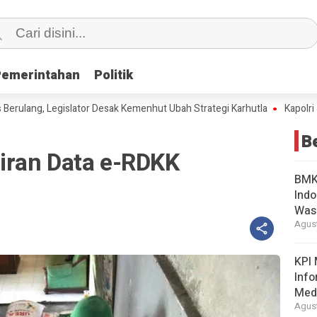
Pemerintahan
Pemerintahan
Politik
Politik
ng, Legislator Desak Kemenhut Ubah Strategi Karhutla
Kapolri Jadi A
B
iran Data e-RDKK
BMKG
Indo
Was
Agust
KPI 
Info
Med
Agust