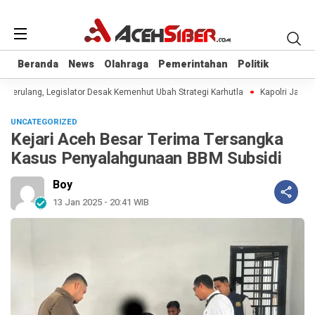
Beranda
Beranda
News
News
Olahraga
Olahraga
Pemerintahan
Pemerintahan
Politik
Politik
s Berulang, Legislator Desak Kemenhut Ubah Strategi Karhutla
Kapolri Jadi A
UNCATEGORIZED
Kejari Aceh Besar Terima Tersangka
Kasus Penyalahgunaan BBM Subsidi
Boy
13 Jan 2025 - 20:41 WIB