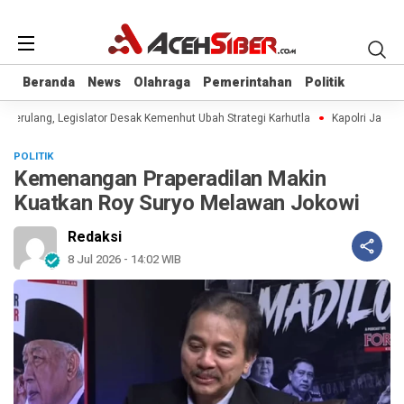
Beranda
Beranda
News
News
Olahraga
Olahraga
Pemerintahan
Pemerintahan
Politik
Politik
 Berulang, Legislator Desak Kemenhut Ubah Strategi Karhutla
Kapolri Jadi An
POLITIK
Kemenangan Praperadilan Makin
Kuatkan Roy Suryo Melawan Jokowi
Redaksi
8 Jul 2026 - 14:02 WIB