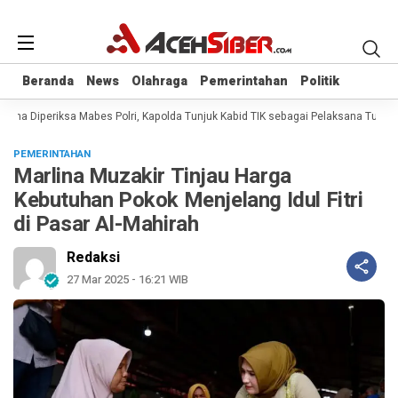
Beranda
Beranda
News
News
Olahraga
Olahraga
Pemerintahan
Pemerintahan
Politik
Politik
ana Diperiksa Mabes Polri, Kapolda Tunjuk Kabid TIK sebagai Pelaksana Tugas 
PEMERINTAHAN
Marlina Muzakir Tinjau Harga
Kebutuhan Pokok Menjelang Idul Fitri
di Pasar Al-Mahirah
Redaksi
27 Mar 2025 - 16:21 WIB