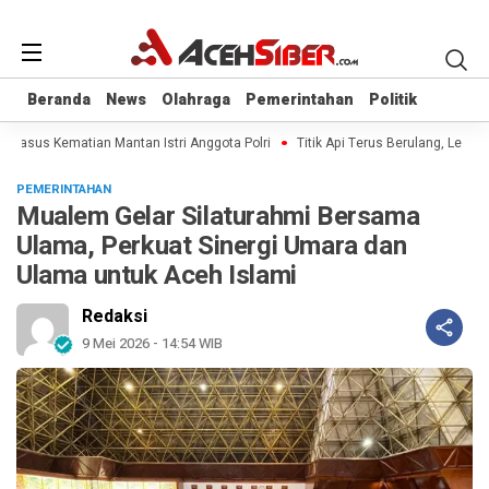
Beranda
Beranda
News
News
Olahraga
Olahraga
Pemerintahan
Pemerintahan
Politik
Politik
l Kasus Kematian Mantan Istri Anggota Polri
Titik Api Terus Berulang, Legisla
PEMERINTAHAN
Mualem Gelar Silaturahmi Bersama
Ulama, Perkuat Sinergi Umara dan
Ulama untuk Aceh Islami
Redaksi
9 Mei 2026 - 14:54 WIB