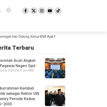
 Hari Didong, Ketua KNA Ajak Masyarakat Lestarikan Budaya Gayo
Peme
erita Terbaru
erintah Aceh Angkat
Pegawai Negeri Sipil
us 6, 2026 | 8:31 pm WIB
iburrahman Kembali
ntik sebagai Rektor UIN
aniry Periode Kedua
6–2030