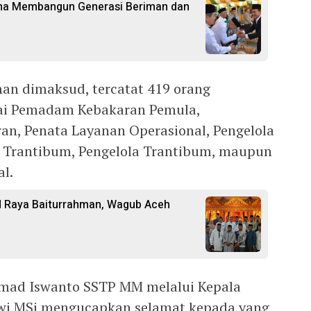
ma Membangun Generasi Beriman dan
n dimaksud, tercatat 419 orang
agai Pemadam Kebakaran Pemula,
an, Penata Layanan Operasional, Pengelola
a Trantibum, Pengelola Trantibum, maupun
l.
d Raya Baiturrahman, Wagub Aceh
mad Iswanto SSTP MM melalui Kepala
wi MSi mengucapkan selamat kepada yang