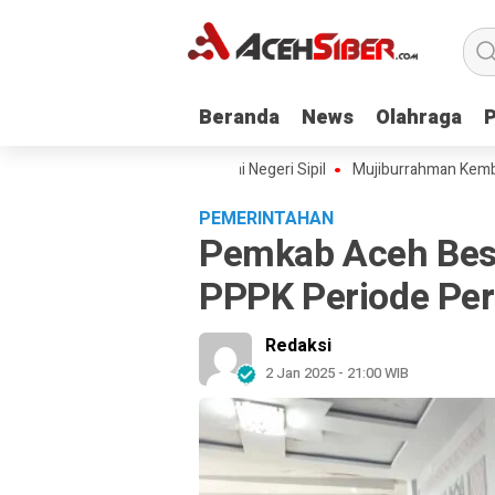
Beranda
Beranda
News
News
Olahraga
Olahraga
 Aceh Angkat 228 Pegawai Negeri Sipil
Mujiburrahman Kembali Dilan
PEMERINTAHAN
Pemkab Aceh Bes
PPPK Periode Pe
Redaksi
2 Jan 2025 - 21:00 WIB