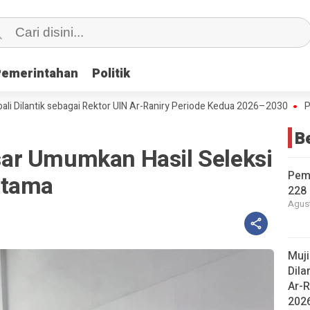
Pemerintahan
Pemerintahan
Politik
Politik
tik sebagai Rektor UIN Ar-Raniry Periode Kedua 2026–2030
Peringati
B
ar Umumkan Hasil Seleksi
Pem
rtama
228 
Agust
Muj
Dila
Ar-R
202