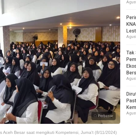
Agust
Peri
KNA
Lest
Agust
Tak 
Pem
Eko
Ber
Agust
Diru
Pas
Kemb
Agust
Perbesar
s Aceh Besar saat mengikuti Kompetensi, Juma't (8/11/2024)