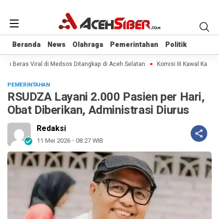
Beranda
Beranda
News
News
Olahraga
Olahraga
Pemerintahan
Pemerintahan
Politik
Politik
an Beras Viral di Medsos Ditangkap di Aceh Selatan
Komisi III Kawal Kasus K
PEMERINTAHAN
RSUDZA Layani 2.000 Pasien per Hari,
Obat Diberikan, Administrasi Diurus
Redaksi
11 Mei 2026 - 08:27 WIB