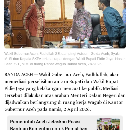
Perbesar
Wakil Gubernur Aceh, Fadlullah SE, dampingi Asisten I Setda Aceh, Syakir,
M. Si dan Kepala SKPA terkaiat rapat dengan Wakil Bupati Pidie Jaya, Hasan
Basri, S.T., M.M. di ruang Rapat Wagub Banda Aceh, 2/4/2026
BANDA ACEH — Wakil Gubernur Aceh, Fadhlullah, akan
memediasi perselisihan antara Bupati dan Wakil Bupati
Pidie Jaya yang belakangan mencuat ke publik. Mediasi
tersebut dilakukan atas arahan Menteri Dalam Negeri dan
dijadwalkan berlangsung di ruang kerja Wagub di Kantor
Gubernur Aceh pada Kamis, 2 April 2026.
Pemerintah Aceh Jelaskan Posisi
Bantuan Kementan untuk Pemulihan