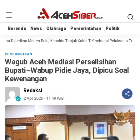
Beranda
Beranda
News
News
Olahraga
Olahraga
Pemerintahan
Pemerintahan
Politik
Politik
ana Diperiksa Mabes Polri, Kapolda Tunjuk Kabid TIK sebagai Pelaksana Tugas 
PEMERINTAHAN
Wagub Aceh Mediasi Perselisihan
Bupati–Wabup Pidie Jaya, Dipicu Soal
Kewenangan
Redaksi
2 Apr 2026 - 11:49 WIB