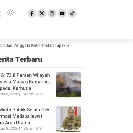
 Anggota Kehormatan Tapak Suci
BMKG: 73,8 Persen Wilayah Indonesi
erita Terbaru
: 73,8 Persen Wilayah
nesia Masuki Kemarau,
padai Karhutla
us 8, 2026 | 1:40 pm WIB
Minta Publik Selalu Cek
rmasi Medsos lewat
ia Arus Utama
us 8, 2026 | 1:36 pm WIB