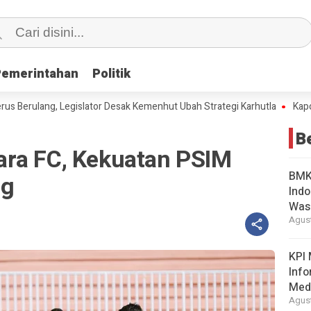
Pemerintahan
Pemerintahan
Politik
Politik
ulang, Legislator Desak Kemenhut Ubah Strategi Karhutla
Kapolri Jadi
B
ra FC, Kekuatan PSIM
BMKG
ng
Indo
Was
Agust
KPI 
Info
Med
Agust