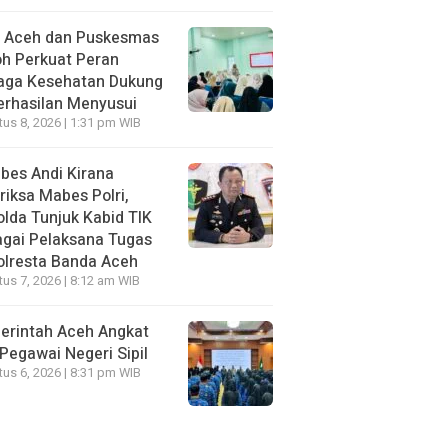
I Aceh dan Puskesmas
h Perkuat Peran
aga Kesehatan Dukung
erhasilan Menyusui
us 8, 2026 | 1:31 pm WIB
bes Andi Kirana
riksa Mabes Polri,
lda Tunjuk Kabid TIK
gai Pelaksana Tugas
olresta Banda Aceh
us 7, 2026 | 8:12 am WIB
erintah Aceh Angkat
Pegawai Negeri Sipil
us 6, 2026 | 8:31 pm WIB